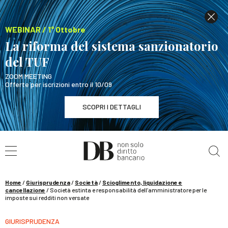
WEBINAR / 1° Ottobre
La riforma del sistema sanzionatorio
del TUF
ZOOM MEETING
Offerte per iscrizioni entro il 10/09
SCOPRI I DETTAGLI
Cerca nel sito
WEBINAR / 1° Ottobre
La riforma del sistema sanzionatorio del TUF
SCOPRI I DETTAGLI
Home
/
Giurisprudenza
/
Società
/
Scioglimento, liquidazione e
cancellazione
/
Società estinta e responsabilità dell’amministratore per le
imposte sui redditi non versate
GIURISPRUDENZA