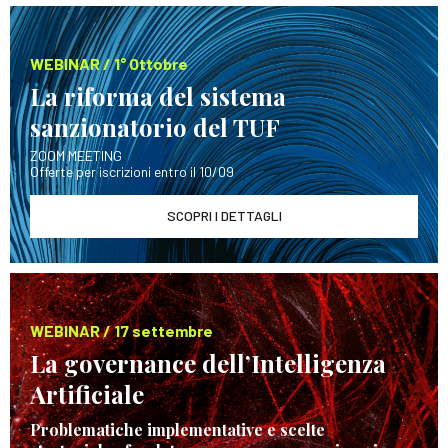
WEBINAR / 1° Ottobre
La riforma del sistema
sanzionatorio del TUF
ZOOM MEETING
Offerte per iscrizioni entro il 10/09
SCOPRI I DETTAGLI
WEBINAR / 17 settembre
La governance dell’Intelligenza
Artificiale
Problematiche implementative e scelte