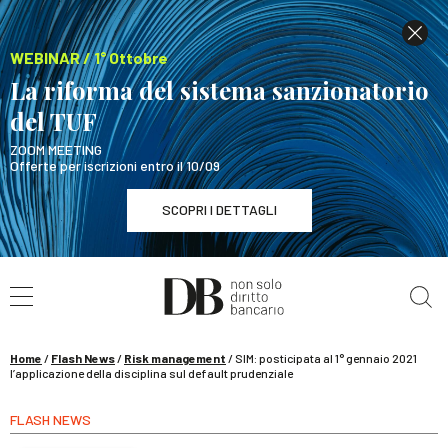
WEBINAR / 1° Ottobre
La riforma del sistema sanzionatorio
del TUF
ZOOM MEETING
Offerte per iscrizioni entro il 10/09
SCOPRI I DETTAGLI
Cerca nel sito
WEBINAR / 1° Ottobre
La riforma del sistema sanzionatorio del TUF
SCOPRI I DETTAGLI
Home
/
Flash News
/
Risk management
/
SIM: posticipata al 1° gennaio 2021
l’applicazione della disciplina sul default prudenziale
FLASH NEWS