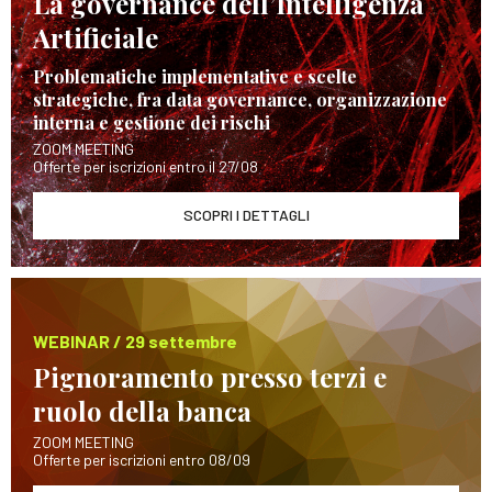
La governance dell’Intelligenza
Artificiale
Problematiche implementative e scelte
strategiche, fra data governance, organizzazione
interna e gestione dei rischi
ZOOM MEETING
Offerte per iscrizioni entro il 27/08
SCOPRI I DETTAGLI
WEBINAR / 29 settembre
Pignoramento presso terzi e
ruolo della banca
ZOOM MEETING
Offerte per iscrizioni entro 08/09