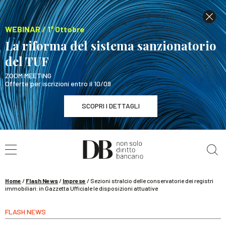
WEBINAR / 1° Ottobre
La riforma del sistema sanzionatorio
del TUF
ZOOM MEETING
Offerte per iscrizioni entro il 10/09
SCOPRI I DETTAGLI
Cerca nel sito
WEBINAR / 1° Ottobre
La riforma del sistema sanzionatorio del TUF
SCOPRI I DETTAGLI
Home
/
Flash News
/
Imprese
/
Sezioni stralcio delle conservatorie dei registri
immobiliari: in Gazzetta Ufficiale le disposizioni attuative
FLASH NEWS