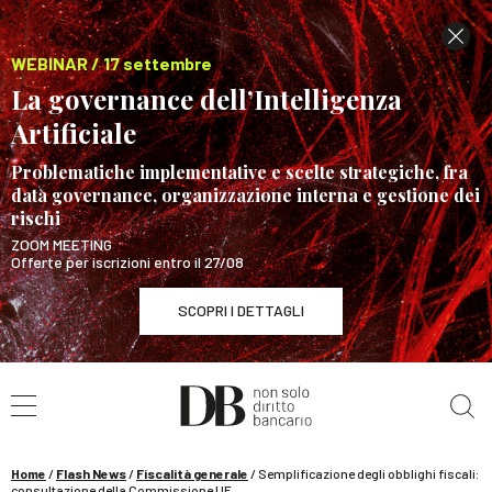
WEBINAR / 17 settembre
La governance dell’Intelligenza
Artificiale
Problematiche implementative e scelte strategiche, fra
data governance, organizzazione interna e gestione dei
rischi
ZOOM MEETING
Offerte per iscrizioni entro il 27/08
SCOPRI I DETTAGLI
Cerca nel sito
WEBINAR / 17 settembre
La governance dell’Intelligenza Artificiale
SCOPRI I DETTAGLI
Home
/
Flash News
/
Fiscalità generale
/
Semplificazione degli obblighi fiscali:
consultazione della Commissione UE