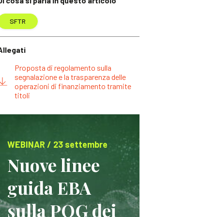
Di cosa si parla in questo articolo
SFTR
Allegati
Proposta di regolamento sulla
segnalazione e la trasparenza delle
operazioni di finanziamento tramite
titoli
WEBINAR / 23 settembre
Nuove linee
guida EBA
sulla POG dei