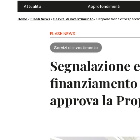
Attualità
Approfondimenti
Home
/
Flash News
/
Servizi di investimento
/
Segnalazione e trasparenza
FLASH NEWS
Servizi di investimento
Segnalazione e
finanziamento 
approva la Pro