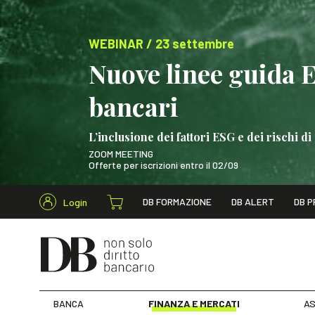
WEBINAR / 23 settembre
Nuove linee guida 
bancari
L’inclusione dei fattori ESG e dei rischi
ZOOM MEETING
Offerte per iscrizioni entro il 02/09
Cerca nel s
DB FORMAZIONE
DB ALERT
DB P
Login
WEBINAR / 23 settem
BANCA
FINANZA E MERCATI
AS