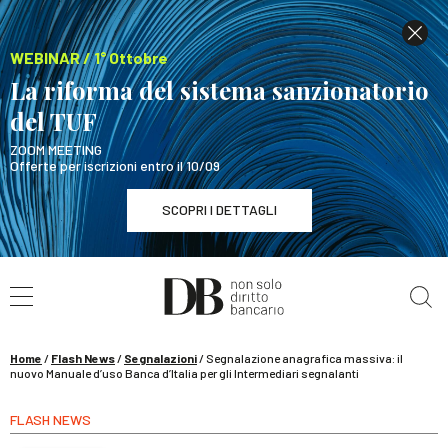
WEBINAR / 1° Ottobre
La riforma del sistema sanzionatorio
del TUF
ZOOM MEETING
Offerte per iscrizioni entro il 10/09
SCOPRI I DETTAGLI
Cerca nel sito
WEBINAR / 1° Ottobre
La riforma del sistema sanzionatorio del TUF
SCOPRI I DETTAGLI
Home
/
Flash News
/
Segnalazioni
/
Segnalazione anagrafica massiva: il
nuovo Manuale d’uso Banca d’Italia per gli Intermediari segnalanti
FLASH NEWS