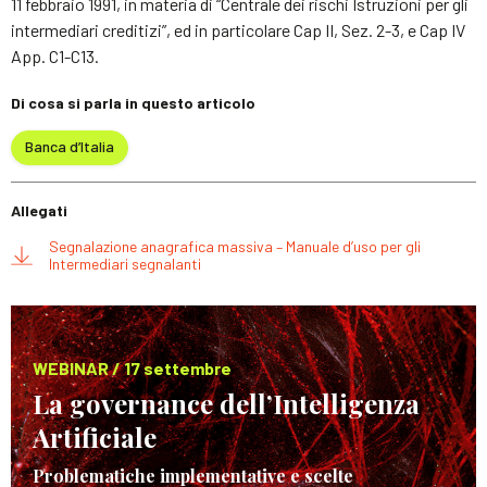
11 febbraio 1991, in materia di “Centrale dei rischi Istruzioni per gli
intermediari creditizi”, ed in particolare Cap II, Sez. 2-3, e Cap IV
App. C1-C13.
Di cosa si parla in questo articolo
Banca d’Italia
Allegati
Segnalazione anagrafica massiva – Manuale d’uso per gli
Intermediari segnalanti
WEBINAR / 17 settembre
La governance dell’Intelligenza
Artificiale
Problematiche implementative e scelte