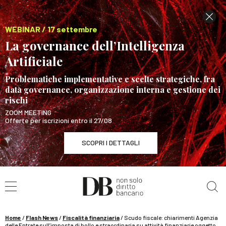
WEBINAR / 17 settembre
La governance dell’Intelligenza
Artificiale
Problematiche implementative e scelte strategiche, fra
data governance, organizzazione interna e gestione dei
rischi
ZOOM MEETING
Offerte per iscrizioni entro il 27/08
SCOPRI I DETTAGLI
Cerca nel sito
WEBINAR / 17 settembre
La governance dell’Intelligenza Artificiale
SCOPRI I DETTAGLI
Home
/
Flash News
/
Fiscalità finanziaria
/
Scudo fiscale: chiarimenti Agenzia
delle Entrate sull’imposta di bollo e straordinaria su attività finanziarie oggetto