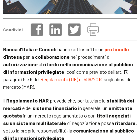
Condividi
Banca d’Italia e Consob
hanno sottoscritto un
protocollo
d’intesa
per la
collaborazione
nei procedimenti di
autorizzazione
al
ritardo nella comunicazione al pubblico
di informazioni privilegiate
, così come previsto dell’art. 17,
paragrafi 5 e 6 del
Regolamento (UE) n. 596/2014
sugli abusi di
mercato (MAR).
Il
Regolamento MAR
prevede che, per tutelare la
stabilità dei
mercati
e del
sistema finanziario
in generale, un
emittente
quotata
in un mercato regolamentato o con
titoli negoziati
su un sistema multilaterale
di negoziazione possa
ritardare
,
sotto la propria responsabilità, la
comunicazione al pubblico
di informazioni privilegiate
.