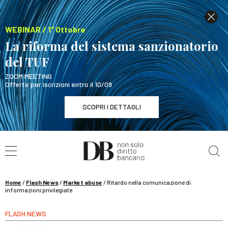
WEBINAR / 1° Ottobre
La riforma del sistema sanzionatorio
del TUF
ZOOM MEETING
Offerte per iscrizioni entro il 10/09
SCOPRI I DETTAGLI
Cerca nel sito
WEBINAR / 1° Ottobre
La riforma del sistema sanzionatorio del TUF
SCOPRI I DETTAGLI
Home
/
Flash News
/
Market abuse
/
Ritardo nella comunicazione di
informazioni privilegiate
FLASH NEWS