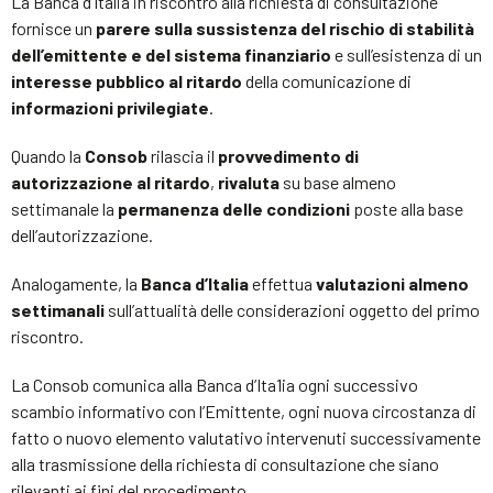
La Banca d’Italia in riscontro alla richiesta di consultazione
fornisce un
parere sulla sussistenza del rischio di stabilità
dell’emittente e del sistema finanziario
e sull’esistenza di un
interesse pubblico al ritardo
della comunicazione di
informazioni privilegiate
.
Quando la
Consob
rilascia il
provvedimento di
autorizzazione al ritardo
,
rivaluta
su base almeno
settimanale la
permanenza delle condizioni
poste alla base
dell’autorizzazione.
Analogamente, la
Banca d’Italia
effettua
valutazioni almeno
settimanali
sull’attualità delle considerazioni oggetto del primo
riscontro.
La Consob comunica alla Banca d’Ita1ia ogni successivo
scambio informativo con l’Emittente, ogni nuova circostanza di
fatto o nuovo elemento valutativo intervenuti successivamente
alla trasmissione della richiesta di consultazione che siano
rilevanti ai fini del procedimento.