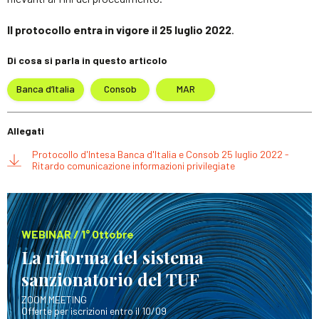
Il protocollo entra in vigore il 25 luglio 2022
.
Di cosa si parla in questo articolo
Banca d’Italia
Consob
MAR
Allegati
Protocollo d'Intesa Banca d'Italia e Consob 25 luglio 2022 -
Ritardo comunicazione informazioni privilegiate
WEBINAR / 1° Ottobre
La riforma del sistema
sanzionatorio del TUF
ZOOM MEETING
Offerte per iscrizioni entro il 10/09