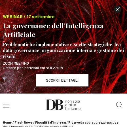
WEBINAR / 17 settembre
La governance dell’Intelligenza
Artificiale
Problematiche implementative e scelte strategiche, fra
data governance, organizzazione interna e gestione dei
rischi
ZOOM MEETING
Offerte per iscrizioni entro il 27/08
SCOPRI I DETTAGLI
Cerca nel sito
WEBINAR / 17 settembre
La governance dell’Intelligenza Artificiale
SCOPRI I DETTAGLI
Home
/
Flash News
/
Fiscalità d'impresa
/
Riserve da sovrapprezzo escluse
dalla presunzione sulla distribuzione degli utili