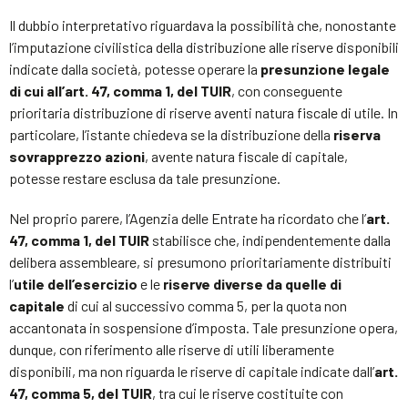
Il dubbio interpretativo riguardava la possibilità che, nonostante
l’imputazione civilistica della distribuzione alle riserve disponibili
indicate dalla società, potesse operare la
presunzione legale
di cui all’art. 47, comma 1, del TUIR
, con conseguente
prioritaria distribuzione di riserve aventi natura fiscale di utile. In
particolare, l’istante chiedeva se la distribuzione della
riserva
sovrapprezzo azioni
, avente natura fiscale di capitale,
potesse restare esclusa da tale presunzione.
Nel proprio parere, l’Agenzia delle Entrate ha ricordato che l’
art.
47, comma 1, del TUIR
stabilisce che, indipendentemente dalla
delibera assembleare, si presumono prioritariamente distribuiti
l’
utile dell’esercizio
e le
riserve diverse da quelle di
capitale
di cui al successivo comma 5, per la quota non
accantonata in sospensione d’imposta. Tale presunzione opera,
dunque, con riferimento alle riserve di utili liberamente
disponibili, ma non riguarda le riserve di capitale indicate dall’
art.
47, comma 5, del TUIR
, tra cui le riserve costituite con