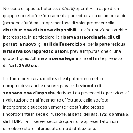
Nel caso di specie, l’istante,
holding
operativa a capo di un
gruppo societario e interamente partecipata da un unico socio
(persona giuridica), rappresentava di voler procedere alla
distribuzione di riserve disponibili
. La distribuzione avrebbe
interessato, in particolare, la
riserva straordinaria
, gli
utili
portati a nuovo
, gli
utili dell’esercizio
e, per la parte residua,
la
riserva sovrapprezzo azioni
, previa imputazione di una
quota di quest’ultima a
riserva legale
sino al limite previsto
dall’
art. 2430 c.c.
.
L’istante precisava, inoltre, che il patrimonio netto
comprendeva anche riserve gravate da
vincolo di
sospensione d’imposta
, derivanti da precedenti operazioni di
rivalutazione e riallineamento effettuate dalla società
incorporata e successivamente ricostituite presso
l’incorporante in sede di fusione, ai sensi dell’
art. 172, comma 5,
del TUIR
. Tali riserve, secondo quanto rappresentato, non
sarebbero state interessate dalla distribuzione.