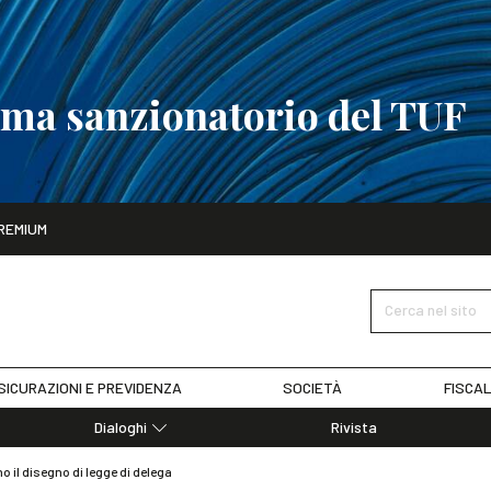
tema sanzionatorio del TUF
ito
REMIUM
tobre
La riforma del sistema sanzionatorio del TUF
SCOPRI I DET
Cerca nel sito
SICURAZIONI E PREVIDENZA
SOCIETÀ
FISCAL
Dialoghi
Rivista
Dialoghi di Diritto dell'Economia
 il disegno di legge di delega
Editoriali