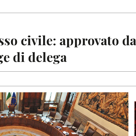
Articoli
Note
so civile: approvato da
ge di delega