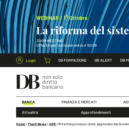
WEBINAR / 1° Ottobre
La riforma del sis
ZOOM MEETING
Offerte per iscrizioni entro il 10/09
Cerca nel s
DB FORMAZIONE
DB ALERT
DB P
Login
WEBINAR / 1° Ot
BANCA
FINANZA E MERCATI
AS
Attualità
Approfondimenti
Home
/
Flash News
/
ADR
/
Riforma processo civile: approvato dal Governo