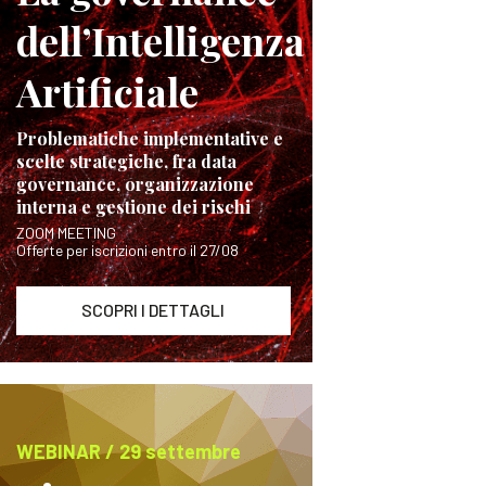
dell’Intelligenza
Artificiale
Problematiche implementative e
scelte strategiche, fra data
governance, organizzazione
interna e gestione dei rischi
ZOOM MEETING
Offerte per iscrizioni entro il 27/08
SCOPRI I DETTAGLI
WEBINAR / 29 settembre