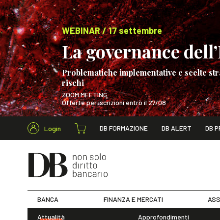
WEBINAR / 17 settembre
La governance dell’I
Problematiche implementative e scelte str
rischi
ZOOM MEETING
Offerte per iscrizioni entro il 27/08
Cerca nel s
DB FORMAZIONE
DB ALERT
DB P
Login
WEBINAR / 17 s
BANCA
FINANZA E MERCATI
ASS
Attualità
Approfondimenti