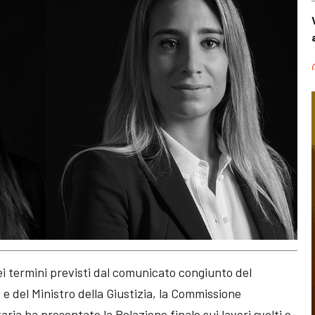
dei termini previsti dal comunicato congiunto del
 e del Ministro della Giustizia, la Commissione
taria ha presentato la Relazione finale sui lavori svolti e