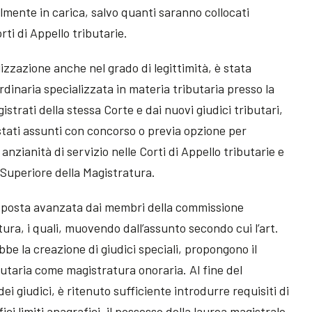
lmente in carica, salvo quanti saranno collocati
ti di Appello tributarie.
alizzazione anche nel grado di legittimità, è stata
rdinaria specializzata in materia tributaria presso la
trati della stessa Corte e dai nuovi giudici tributari,
stati assunti con concorso o previa opzione per
nzianità di servizio nelle Corti di Appello tributarie e
o Superiore della Magistratura.
oposta avanzata dai membri della commissione
ra, i quali, muovendo dall’assunto secondo cui l’art.
be la creazione di giudici speciali, propongono il
taria come magistratura onoraria. Al fine del
i giudici, è ritenuto sufficiente introdurre requisiti di
fici limiti anagrafici, il possesso della laurea magistrale