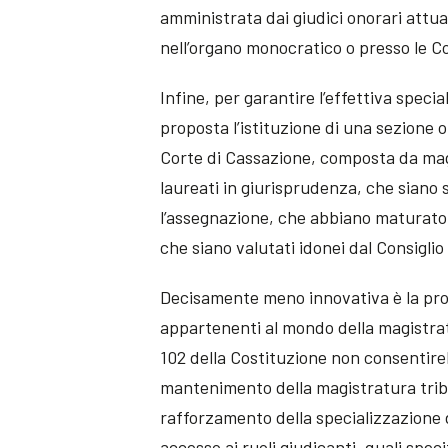
amministrata dai giudici onorari attua
nell’organo monocratico o presso le Cor
Infine, per garantire l’effettiva speci
proposta l’istituzione di una sezione o
Corte di Cassazione, composta da magis
laureati in giurisprudenza, che siano 
l’assegnazione, che abbiano maturato a
che siano valutati idonei dal Consigli
Decisamente meno innovativa è la pr
appartenenti al mondo della magistratu
102 della Costituzione non consentireb
mantenimento della magistratura tribu
rafforzamento della specializzazione de
accesso ai ruoli giudicanti, quali speci