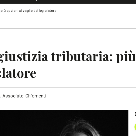
Dialoghi di Diritto dell'Economia
 più opzioni al vaglio del legislatore
Editoriali
Articoli
Note
iustizia tributaria: più
slatore
ri, Associate, Chiomenti