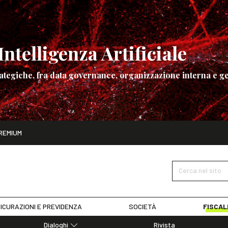
ntelligenza Artificiale
ategiche, fra data governance, organizzazione interna e ge
ito
REMIUM
ettembre
La governance dell’Intelligenza Artificiale
SCOPRI I DET
Cerca nel sito
ICURAZIONI E PREVIDENZA
SOCIETÀ
FISCAL
Dialoghi
Rivista