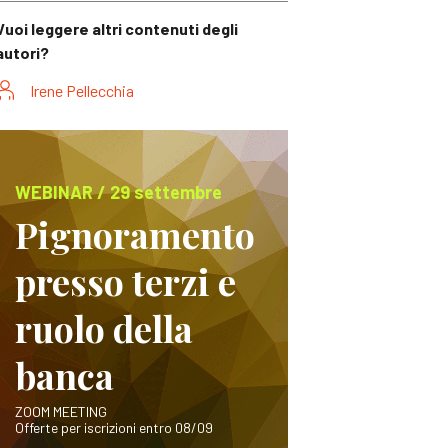
Vuoi leggere altri contenuti degli
autori?
Irene Pellecchia
WEBINAR / 29 settembre
Pignoramento
presso terzi e
ruolo della
banca
ZOOM MEETING
Offerte per iscrizioni entro 08/09