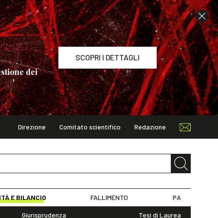
SCOPRI I DETTAGLI
stione dei
Direzione
Comitato scientifico
Redazione
TAGLI
ITÀ E BILANCIO
FALLIMENTO
PA
Giurisprudenza
Tesi di Laurea