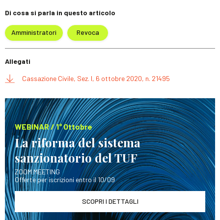
Di cosa si parla in questo articolo
Amministratori
Revoca
Allegati
Cassazione Civile, Sez. I, 6 ottobre 2020, n. 21495
WEBINAR / 1° Ottobre
La riforma del sistema
sanzionatorio del TUF
ZOOM MEETING
Offerte per iscrizioni entro il 10/09
SCOPRI I DETTAGLI