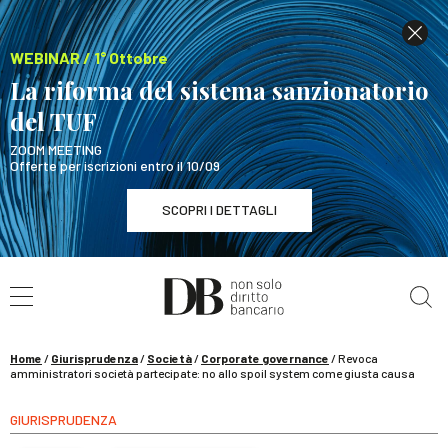
WEBINAR / 1° Ottobre
La riforma del sistema sanzionatorio
del TUF
ZOOM MEETING
Offerte per iscrizioni entro il 10/09
SCOPRI I DETTAGLI
Cerca nel sito
WEBINAR / 1° Ottobre
La riforma del sistema sanzionatorio del TUF
SCOPRI I DETTAGLI
Home
/
Giurisprudenza
/
Società
/
Corporate governance
/
Revoca
amministratori società partecipate: no allo spoil system come giusta causa
GIURISPRUDENZA