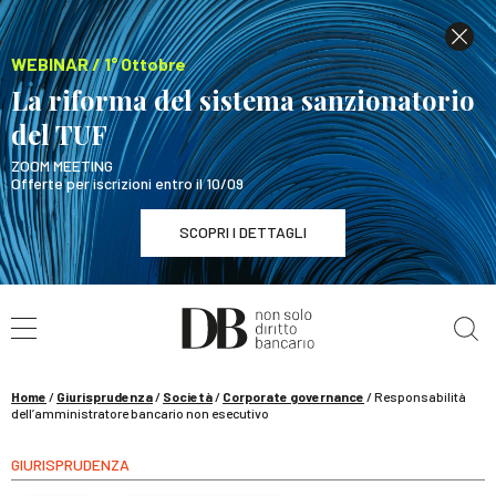
WEBINAR / 1° Ottobre
La riforma del sistema sanzionatorio
del TUF
ZOOM MEETING
Offerte per iscrizioni entro il 10/09
SCOPRI I DETTAGLI
Cerca nel sito
WEBINAR / 1° Ottobre
La riforma del sistema sanzionatorio del TUF
SCOPRI I DETTAGLI
Home
/
Giurisprudenza
/
Società
/
Corporate governance
/
Responsabilità
dell’amministratore bancario non esecutivo
GIURISPRUDENZA