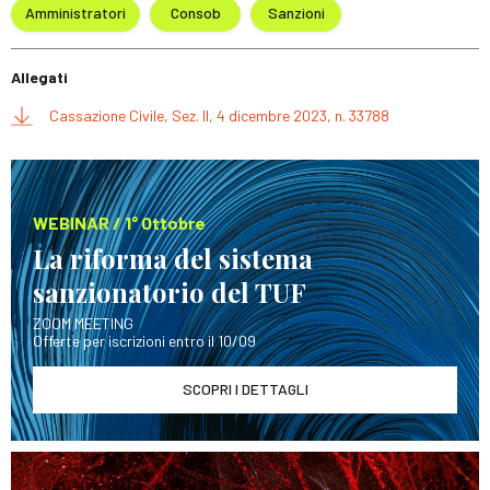
Amministratori
Consob
Sanzioni
Allegati
Cassazione Civile, Sez. II, 4 dicembre 2023, n. 33788
WEBINAR / 1° Ottobre
La riforma del sistema
sanzionatorio del TUF
ZOOM MEETING
Offerte per iscrizioni entro il 10/09
SCOPRI I DETTAGLI