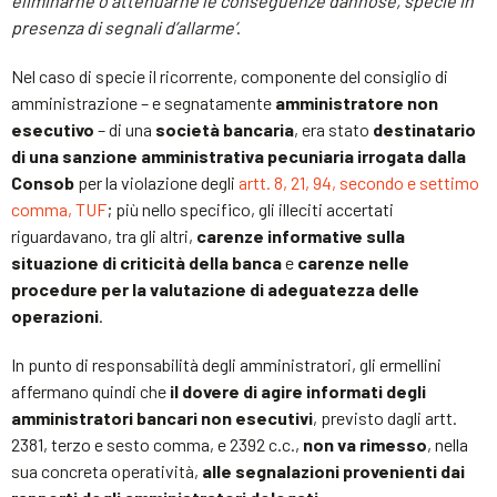
eliminarne o attenuarne le conseguenze dannose, specie in
presenza di segnali d’allarme’
.
Nel caso di specie il ricorrente, componente del consiglio di
amministrazione – e segnatamente
amministratore non
esecutivo
– di una
società bancaria
, era stato
destinatario
di una sanzione amministrativa pecuniaria irrogata dalla
Consob
per la violazione degli
artt. 8, 21, 94, secondo e settimo
comma, TUF
; più nello specifico, gli illeciti accertati
riguardavano, tra gli altri,
carenze informative sulla
situazione di criticità della banca
e
carenze nelle
procedure per la valutazione di adeguatezza delle
operazioni
.
In punto di responsabilità degli amministratori, gli ermellini
affermano quindi che
il dovere di agire informati degli
amministratori bancari non esecutivi
, previsto dagli artt.
2381, terzo e sesto comma, e 2392 c.c.,
non va rimesso
, nella
sua concreta operatività,
alle segnalazioni provenienti dai