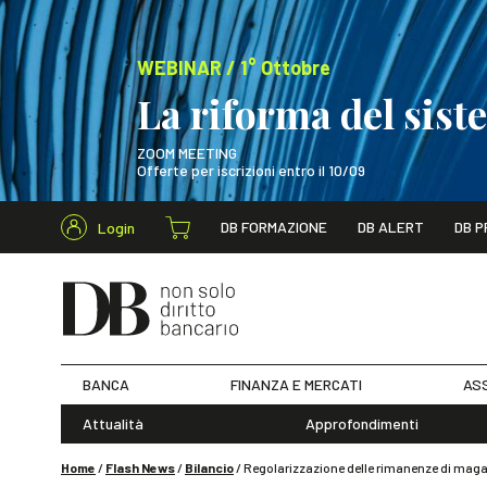
WEBINAR / 1° Ottobre
La riforma del sis
ZOOM MEETING
Offerte per iscrizioni entro il 10/09
Cerca nel s
DB FORMAZIONE
DB ALERT
DB P
Login
WEBINAR / 1° Ot
BANCA
FINANZA E MERCATI
ASS
Attualità
Approfondimenti
Home
/
Flash News
/
Bilancio
/
Regolarizzazione delle rimanenze di mag