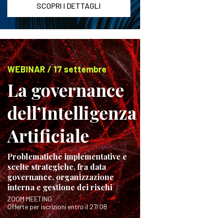
SCOPRI I DETTAGLI
WEBINAR / 17 settembre
La governance
dell’Intelligenza
Artificiale
Problematiche implementative e
scelte strategiche, fra data
governance, organizzazione
interna e gestione dei rischi
ZOOM MEETING
Offerte per iscrizioni entro il 27/08