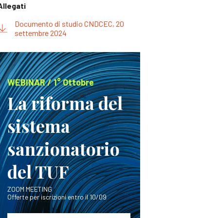
Allegati
Documento di studio CNDCEC, 20
settembre 2024
WEBINAR / 1° Ottobre
La riforma del
sistema
sanzionatorio
del TUF
ZOOM MEETING
Offerte per iscrizioni entro il 10/09