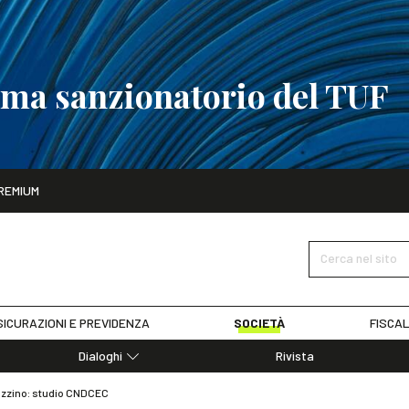
tema sanzionatorio del TUF
ito
REMIUM
tobre
La riforma del sistema sanzionatorio del TUF
SCOPRI I DET
Cerca nel sito
ICURAZIONI E PREVIDENZA
SOCIETÀ
FISCAL
Dialoghi
Rivista
Dialoghi di Diritto dell'Economia
azzino: studio CNDCEC
Editoriali