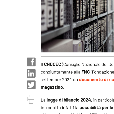
Il
CNDCEC
(Consiglio Nazionale dei Dot
congiuntamente alla
FNC
(Fondazione 
settembre 2024 un
documento di ri
magazzino
.
La
legge di bilancio 2024,
in particol
introdotto infatti la
possibilità per l