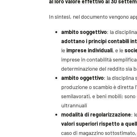
al loro valore effettivo al 30 sette
In sintesi, nel documento vengono appr
ambito soggettivo
: la disciplin
adottano i principi contabili in
le
imprese individuali
, e le
socie
imprese in contabilità semplific
determinazione del reddito sia ba
ambito oggettivo
: la disciplina 
produzione o scambio è diretta l
semilavorati, e beni mobili; sono 
ultrannuali
modalità di regolarizzazione
: 
valori superiori rispetto a quell
caso di magazzino sottostimato, 