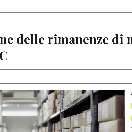
Articoli
Note
ne delle rimanenze di 
EC