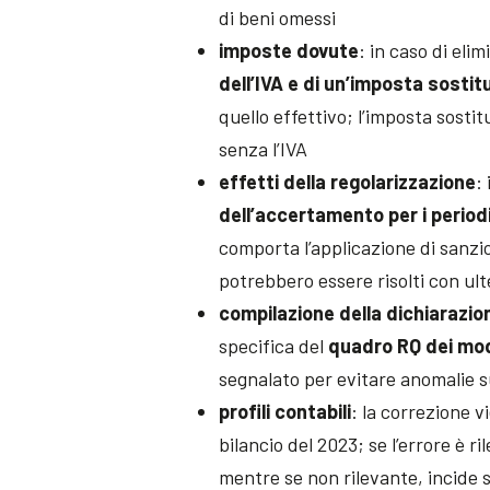
di beni omessi
imposte dovute
: in caso di eli
dell’IVA e di un’imposta sostit
quello effettivo; l’imposta sosti
senza l’IVA
effetti della regolarizzazione
:
dell’accertamento per i perio
comporta l’applicazione di sanzio
potrebbero essere risolti con ult
compilazione della dichiarazion
specifica del
quadro RQ dei mod
segnalato per evitare anomalie s
profili contabili
: la correzione 
bilancio del 2023; se l’errore è 
mentre se non rilevante, incide 