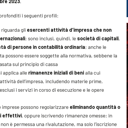
mbre 2023
.
ofonditi i seguenti profili:
a riguarda gli
esercenti attività d’impresa che non
ternazionali
; sono inclusi, quindi, le
società di capitali
,
tà di persone in contabilità ordinaria
; anche le
ata possono essere soggette alla normativa, sebbene la
sata sul principio di cassa
si applica alle
rimanenze iniziali di beni
alla cui
’attività dell’impresa, includendo materie prime,
esclusi i servizi in corso di esecuzione e le opere
le imprese possono regolarizzare
eliminando quantità o
i effettivi
, oppure iscrivendo rimanenze omesse; in
non è permessa una rivalutazione, ma solo l’iscrizione