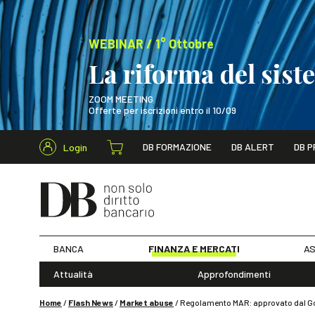
WEBINAR / 1° Ottobre
La riforma del sis
ZOOM MEETING
Offerte per iscrizioni entro il 10/09
Cerca nel s
DB FORMAZIONE
DB ALERT
DB P
Login
WEBINAR / 1° Ot
BANCA
FINANZA E MERCATI
AS
Attualità
Approfondimenti
Home
/
Flash News
/
Market abuse
/
Regolamento MAR: approvato dal Gov