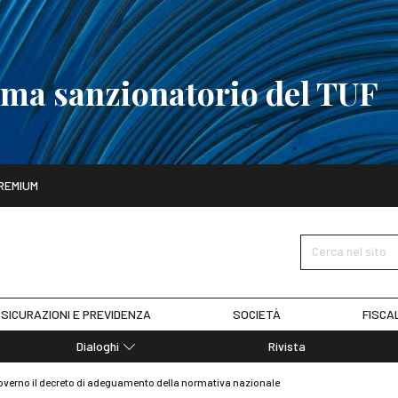
tema sanzionatorio del TUF
ito
REMIUM
tobre
La riforma del sistema sanzionatorio del TUF
SCOPRI I DET
Cerca nel sito
SICURAZIONI E PREVIDENZA
SOCIETÀ
FISCA
Dialoghi
Rivista
Dialoghi di Diritto dell'Economia
erno il decreto di adeguamento della normativa nazionale
Editoriali