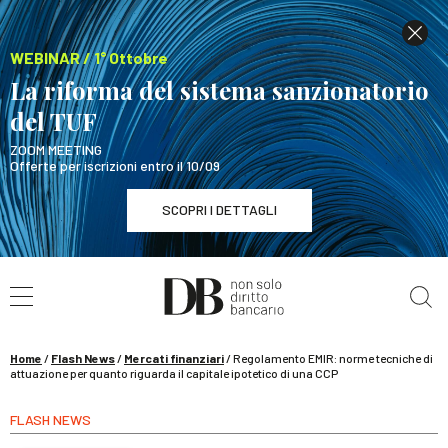
WEBINAR / 1° Ottobre
La riforma del sistema sanzionatorio
del TUF
ZOOM MEETING
Offerte per iscrizioni entro il 10/09
SCOPRI I DETTAGLI
Cerca nel sito
WEBINAR / 1° Ottobre
La riforma del sistema sanzionatorio del TUF
SCOPRI I DETTAGLI
Home
/
Flash News
/
Mercati finanziari
/
Regolamento EMIR: norme tecniche di
attuazione per quanto riguarda il capitale ipotetico di una CCP
FLASH NEWS