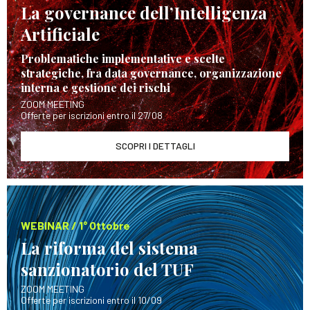
La governance dell’Intelligenza
Artificiale
Problematiche implementative e scelte
strategiche, fra data governance, organizzazione
interna e gestione dei rischi
ZOOM MEETING
Offerte per iscrizioni entro il 27/08
SCOPRI I DETTAGLI
WEBINAR / 1° Ottobre
La riforma del sistema
sanzionatorio del TUF
ZOOM MEETING
Offerte per iscrizioni entro il 10/09