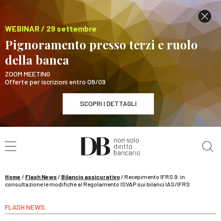
WEBINAR / 29 settembre
Pignoramento presso terzi e ruolo
della banca
ZOOM MEETING
Offerte per iscrizioni entro 08/09
SCOPRI I DETTAGLI
Cerca nel sito
WEBINAR / 29 settembre
Pignoramento presso terzi e ruolo della banca
SCOPRI I DETTAGLI
Home
/
Flash News
/
Bilancio assicurativo
/
Recepimento IFRS 9: in
consultazione le modifiche al Regolamento ISVAP sui bilanci IAS/IFRS
FLASH NEWS