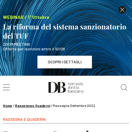
WEBINAR / 1° Ottobre
La riforma del sistema sanzionatorio
del TUF
ZOOM MEETING
Offerte per iscrizioni entro il 10/09
SCOPRI I DETTAGLI
Cerca nel sito
WEBINAR / 1° Ottobre
La riforma del sistema sanzionatorio del TUF
SCOPRI I DETTAGLI
Home
/
Rassegna e Quaderni
/
Rassegna Settembre 2022
RASSEGNA E QUADERNI