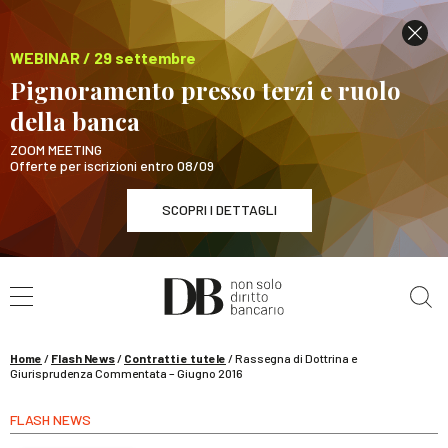
WEBINAR / 29 settembre
Pignoramento presso terzi e ruolo
della banca
ZOOM MEETING
Offerte per iscrizioni entro 08/09
SCOPRI I DETTAGLI
Cerca nel sito
WEBINAR / 29 settembre
Pignoramento presso terzi e ruolo della banca
SCOPRI I DETTAGLI
Home
/
Flash News
/
Contratti e tutele
/
Rassegna di Dottrina e
Giurisprudenza Commentata – Giugno 2016
FLASH NEWS