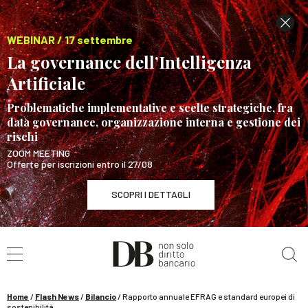
WEBINAR / 17 settembre
La governance dell’Intelligenza
Artificiale
Problematiche implementative e scelte strategiche, fra
data governance, organizzazione interna e gestione dei
rischi
ZOOM MEETING
Offerte per iscrizioni entro il 27/08
SCOPRI I DETTAGLI
Cerca nel sito
WEBINAR / 17 settembre
La governance dell’Intelligenza Artificiale
SCOPRI I DETTAGLI
Home
/
Flash News
/
Bilancio
/
Rapporto annuale EFRAG e standard europei di
sostenibilità