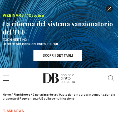
WEBINAR / 1° Ottobre
La riforma del sistema sanzionatorio
del TUF
ZOOM MEETING
Offerte per iscrizioni entro il 10/09
SCOPRI I DETTAGLI
Cerca nel sito
WEBINAR / 1° Ottobre
La riforma del sistema sanzionatorio del TUF
SCOPRI I DETTAGLI
Home
/
Flash News
/
Capital markets
/
Quotazione in borsa: in consultazione la
proposta di Regolamento UE sulla semplificazione
FLASH NEWS