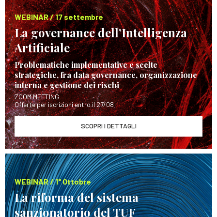
WEBINAR / 17 settembre
La governance dell’Intelligenza
Artificiale
Problematiche implementative e scelte
strategiche, fra data governance, organizzazione
interna e gestione dei rischi
ZOOM MEETING
Offerte per iscrizioni entro il 27/08
SCOPRI I DETTAGLI
WEBINAR / 1° Ottobre
La riforma del sistema
sanzionatorio del TUF