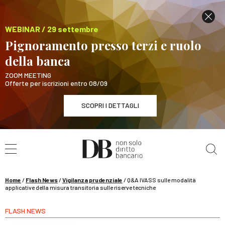
WEBINAR / 29 settembre
Pignoramento presso terzi e ruolo
della banca
ZOOM MEETING
Offerte per iscrizioni entro 08/09
SCOPRI I DETTAGLI
Cerca nel sito
WEBINAR / 29 settembre
Pignoramento presso terzi e ruolo della banca
SCOPRI I DETTAGLI
Home
/
Flash News
/
Vigilanza prudenziale
/
Q&A IVASS sulle modalità
applicative della misura transitoria sulle riserve tecniche
FLASH NEWS