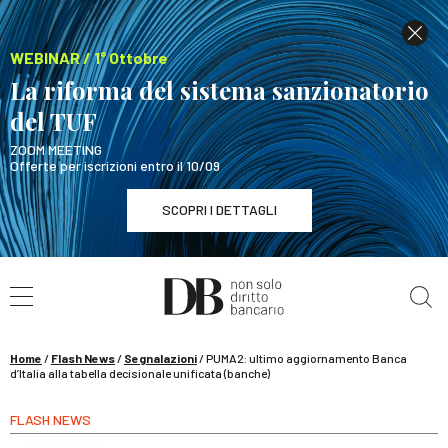
WEBINAR / 1° Ottobre
La riforma del sistema sanzionatorio
del TUF
ZOOM MEETING
Offerte per iscrizioni entro il 10/09
SCOPRI I DETTAGLI
Cerca nel sito
WEBINAR / 1° Ottobre
La riforma del sistema sanzionatorio del TUF
SCOPRI I DETTAGLI
Home
/
Flash News
/
Segnalazioni
/
PUMA2: ultimo aggiornamento Banca
d’Italia alla tabella decisionale unificata (banche)
FLASH NEWS