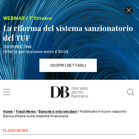
WEBINAR / 1° Ottobre
La riforma del sistema sanzionatorio
del TUF
ZOOM MEETING
Offerte per iscrizioni entro il 10/09
SCOPRI I DETTAGLI
Cerca nel sito
WEBINAR / 1° Ottobre
La riforma del sistema sanzionatorio del TUF
SCOPRI I DETTAGLI
Home
/
Flash News
/
Banche e intermediari
/
Pubblicato il nuovo rapporto
Banca d’Italia sulla stabilità finanziaria
FLASH NEWS