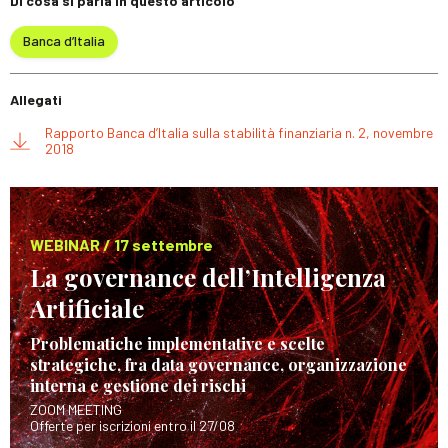
Di cosa si parla in questo articolo
Banca d’Italia
Allegati
Rapporto Banca d’Italia sulla stabilità finanziaria n. 2, novembre
2018
WEBINAR / 17 settembre
La governance dell’Intelligenza
Artificiale
Problematiche implementative e scelte
strategiche, fra data governance, organizzazione
interna e gestione dei rischi
ZOOM MEETING
Offerte per iscrizioni entro il 27/08