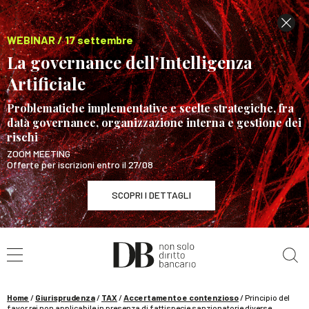
WEBINAR / 17 settembre
La governance dell’Intelligenza
Artificiale
Problematiche implementative e scelte strategiche, fra
data governance, organizzazione interna e gestione dei
rischi
ZOOM MEETING
Offerte per iscrizioni entro il 27/08
SCOPRI I DETTAGLI
Cerca nel sito
WEBINAR / 17 settembre
La governance dell’Intelligenza Artificiale
SCOPRI I DETTAGLI
Home
/
Giurisprudenza
/
TAX
/
Accertamento e contenzioso
/
Principio del
favor rei non applicabile in presenza di fattispecie sanzionatorie diverse