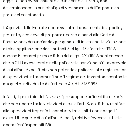
oggetto non aveva causato alcun danno all’Erario, non
determinandosi alcun obbligo di versamento dell’imposta da
parte del cessionario.
L’Agenzia delle Entrate ricorreva infruttuosamente in appello;
pertanto, decideva di proporre ricorso dinanzi alla Corte di
Cassazione, denunciando, per quanto di interesse, la violazione
e falsa applicazione degli articoli 3, d.lgs. 18 dicembre 1997,
nonché 6, commi primo e 9-bis del d.lgs. 471/1997, sostenendo
che la CTR aveva errato nell’applicare la sanzione più favorevole
di cui all’art. 6, co. 9-bis, non potendo applicarsi alle registrazioni
di operazioni intracomunitarie il regime dell’inversione contabile,
ma quello individuato dall’articolo 47, d.l. 313/1993.
Infatti, il principio del
favor rei
presuppone un’identità di
ratio
che non ricorre tra le violazioni di cui all’art. 6, co. 9-bis, relative
alle operazioni imponibili concluse, tra gli altri con soggetti
extra-UE e quelle di cui all’art. 6, co. 1, relative invece a tutte le
operazioni imponibili IVA.