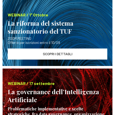
WEBINAR / 1° Ottobre
La riforma del sistema
sanzionatorio del TUF
ZOOM MEETING
Offerte per iscrizioni entro il 10/09
SCOPRI I DETTAGLI
WEBINAR / 17 settembre
La governance dell’Intelligenza
Artificiale
Problematiche implementative e scelte
strategiche, fra data governance, organizzazione