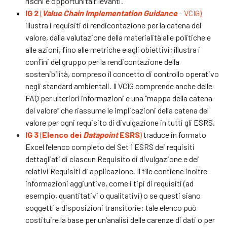
rischi e opportunità rilevanti.
IG 2
(
Value Chain Implementation Guidance
– VCIG)
illustra i requisiti di rendicontazione per la catena del
valore, dalla valutazione della materialità alle politiche e
alle azioni, fino alle metriche e agli obiettivi; illustra i
confini del gruppo per la rendicontazione della
sostenibilità, compreso il concetto di controllo operativo
negli standard ambientali. Il VCIG comprende anche delle
FAQ per ulteriori informazioni e una “mappa della catena
del valore” che riassume le implicazioni della catena del
valore per ogni requisito di divulgazione in tutti gli ESRS.
IG 3
(
Elenco dei
Datapoint
ESRS
)
traduce in formato
Excel l’elenco completo del Set 1 ESRS dei requisiti
dettagliati di ciascun Requisito di divulgazione e dei
relativi Requisiti di applicazione. Il file contiene inoltre
informazioni aggiuntive, come i tipi di requisiti (ad
esempio, quantitativi o qualitativi) o se questi siano
soggetti a disposizioni transitorie: tale elenco può
costituire la base per un’analisi delle carenze di dati o per