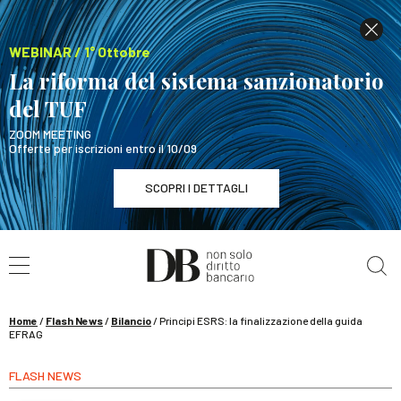
WEBINAR / 1° Ottobre
La riforma del sistema sanzionatorio
del TUF
ZOOM MEETING
Offerte per iscrizioni entro il 10/09
SCOPRI I DETTAGLI
Cerca nel sito
WEBINAR / 1° Ottobre
La riforma del sistema sanzionatorio del TUF
SCOPRI I DETTAGLI
Home
/
Flash News
/
Bilancio
/
Principi ESRS: la finalizzazione della guida
EFRAG
FLASH NEWS