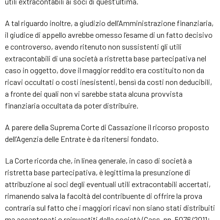
utili extracontabili ai soci di quest’ultima.
A tal riguardo inoltre, a giudizio dell’Amministrazione finanziaria,
il giudice di appello avrebbe omesso l’esame di un fatto decisivo
e controverso, avendo ritenuto non sussistenti gli utili
extracontabili di una società a ristretta base partecipativa nel
caso in oggetto, dove il maggior reddito era costituito non da
ricavi occultati o costi inesistenti, bensì da costi non deducibili,
a fronte dei quali non vi sarebbe stata alcuna provvista
finanziaria occultata da poter distribuire.
A parere della Suprema Corte di Cassazione il ricorso proposto
dell’Agenzia delle Entrate è da ritenersi fondato.
La Corte ricorda che, in linea generale, in caso di società a
ristretta base partecipativa, è legittima la presunzione di
attribuzione ai soci degli eventuali utili extracontabili accertati,
rimanendo salva la facoltà del contribuente di offrire la prova
contraria sul fatto che i maggiori ricavi non siano stati distribuiti
ma accantonati o reinvestiti dalla società (Cass. nn. 5076/2011;