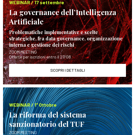
WEBINAR / 17 settembre
La governance dell’Intelligenza
Artificiale
Problematiche implementative e scelte
strategiche, fra data governance, organizzazione
interna e gestione dei rischi
ZOOM MEETING
Offerte per iscrizioni entro il 27/08
SCOPRI I DETTAGLI
WEBINAR / 1° Ottobre
La riforma del sistema
sanzionatorio del TUF
ZOOM MEETING