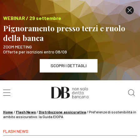
WEBINAR / 29 settembre
Pignoramento presso terzi e ruolo
della banca
ZOOM MEETING
Offerte per iscrizioni entro 08/09
SCOPRI I DETTAGLI
Cerca nel sito
WEBINAR / 29 settembre
Pignoramento presso terzi e ruolo della banca
SCOPRI I DETTAGLI
Home
/
Flash News
/
Distribuzione assicurativa
/
Preferenze di sostenibilità in
ambito assicurativo: la Guida EIOPA
FLASH NEWS