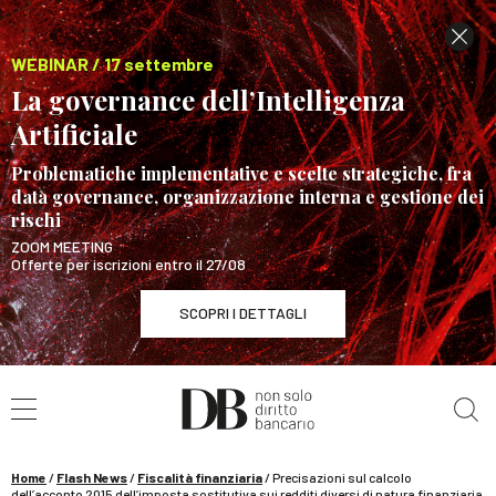
WEBINAR / 17 settembre
La governance dell’Intelligenza
Artificiale
Problematiche implementative e scelte strategiche, fra
data governance, organizzazione interna e gestione dei
rischi
ZOOM MEETING
Offerte per iscrizioni entro il 27/08
SCOPRI I DETTAGLI
Cerca nel sito
WEBINAR / 17 settembre
La governance dell’Intelligenza Artificiale
SCOPRI I DETTAGLI
Home
/
Flash News
/
Fiscalità finanziaria
/
Precisazioni sul calcolo
dell’acconto 2015 dell’imposta sostitutiva sui redditi diversi di natura finanziaria