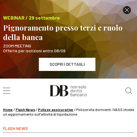
WEBINAR / 29 settembre
Pignoramento presso terzi e ruolo
della banca
ZOOM MEETING
Offerte per iscrizioni entro 08/09
SCOPRI I DETTAGLI
Cerca nel sito
WEBINAR / 29 settembre
Pignoramento presso terzi e ruolo della banca
SCOPRI I DETTAGLI
Home
/
Flash News
/
Polizze assicurative
/
Polizze vita dormienti: IVASS chiede
un aggiornamento sull’attività di liquidazione
FLASH NEWS