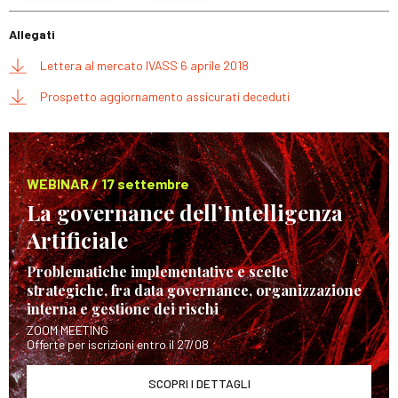
Allegati
Lettera al mercato IVASS 6 aprile 2018
Prospetto aggiornamento assicurati deceduti
WEBINAR / 17 settembre
La governance dell’Intelligenza
Artificiale
Problematiche implementative e scelte
strategiche, fra data governance, organizzazione
interna e gestione dei rischi
ZOOM MEETING
Offerte per iscrizioni entro il 27/08
SCOPRI I DETTAGLI