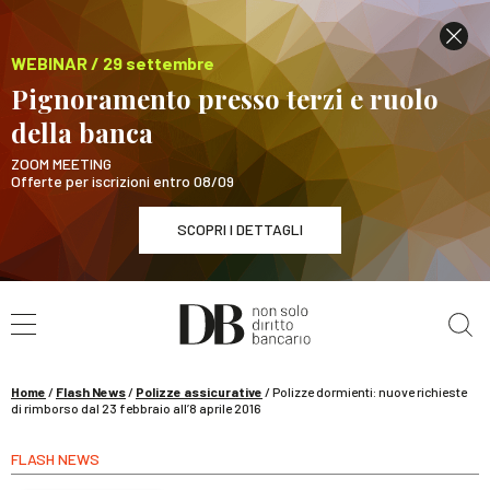
WEBINAR / 29 settembre
Pignoramento presso terzi e ruolo
della banca
ZOOM MEETING
Offerte per iscrizioni entro 08/09
SCOPRI I DETTAGLI
Cerca nel sito
WEBINAR / 29 settembre
Pignoramento presso terzi e ruolo della banca
SCOPRI I DETTAGLI
Home
/
Flash News
/
Polizze assicurative
/
Polizze dormienti: nuove richieste
di rimborso dal 23 febbraio all’8 aprile 2016
FLASH NEWS