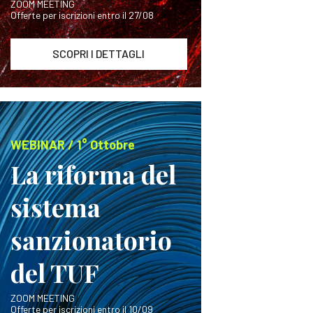
ZOOM MEETING
Offerte per iscrizioni entro il 27/08
SCOPRI I DETTAGLI
WEBINAR / 1° Ottobre
La riforma del
sistema
sanzionatorio
del TUF
ZOOM MEETING
Offerte per iscrizioni entro il 10/09