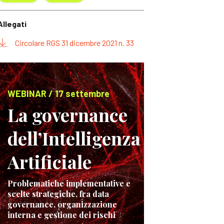
Allegati
Circolare RGS 31 dicembre 2021 n. 33
WEBINAR / 17 settembre
La governance
dell’Intelligenza
Artificiale
Problematiche implementative e
scelte strategiche, fra data
governance, organizzazione
interna e gestione dei rischi