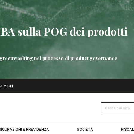
EBA sulla POG dei prodotti
 di greenwashing nel processo di product governance
ito
REMIUM
bre
Nuove linee guida EBA sulla POG dei prodotti bancari
SCOPRI 
Cerca nel sito
ICURAZIONI E PREVIDENZA
SOCIETÀ
FISCAL