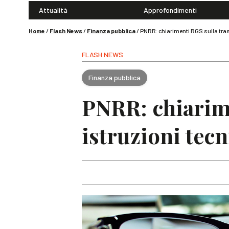
Attualità
Approfondimenti
Home
/
Flash News
/
Finanza pubblica
/
PNRR: chiarimenti RGS sulla trasm
FLASH NEWS
Finanza pubblica
PNRR: chiarime
istruzioni tecn