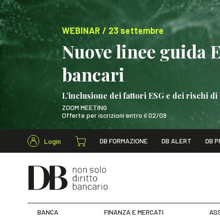
WEBINAR / 23 settembre
Nuove linee guida 
bancari
L’inclusione dei fattori ESG e dei rischi
ZOOM MEETING
Offerte per iscrizioni entro il 02/09
Cerca nel s
DB FORMAZIONE
DB ALERT
DB P
Login
WEBINAR / 23 settem
BANCA
FINANZA E MERCATI
ASS