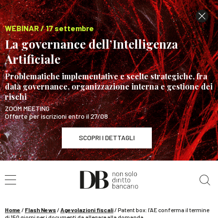
WEBINAR / 17 settembre
La governance dell’Intelligenza
Artificiale
Problematiche implementative e scelte strategiche, fra
data governance, organizzazione interna e gestione dei
rischi
ZOOM MEETING
Offerte per iscrizioni entro il 27/08
SCOPRI I DETTAGLI
Cerca nel sito
WEBINAR / 17 settembre
La governance dell’Intelligenza Artificiale
SCOPRI I DETTAGLI
Home
/
Flash News
/
Agevolazioni fiscali
/
Patent box: l’AE conferma il termine
di 150 giorni per i documenti da allegare alla domanda