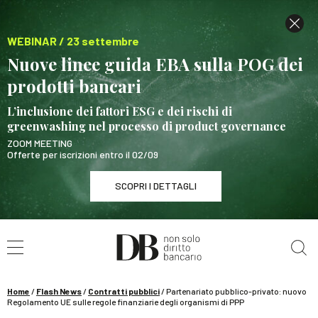
WEBINAR / 23 settembre
Nuove linee guida EBA sulla POG dei
prodotti bancari
L’inclusione dei fattori ESG e dei rischi di
greenwashing nel processo di product governance
ZOOM MEETING
Offerte per iscrizioni entro il 02/09
SCOPRI I DETTAGLI
Cerca nel sito
WEBINAR / 23 settembre
Nuove linee guida EBA sulla POG dei prodotti
bancari
Home
/
Flash News
/
Contratti pubblici
/
Partenariato pubblico-privato: nuovo
SCOPRI I DETTAGLI
Regolamento UE sulle regole finanziarie degli organismi di PPP