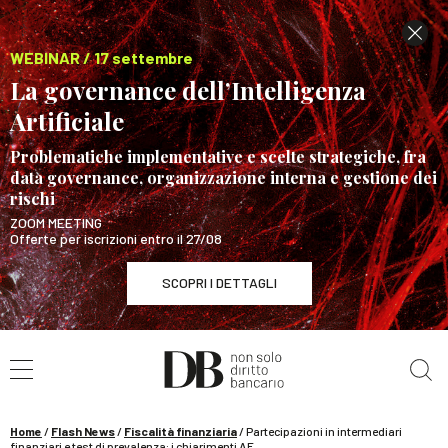
WEBINAR / 17 settembre
La governance dell’Intelligenza
Artificiale
Problematiche implementative e scelte strategiche, fra
data governance, organizzazione interna e gestione dei
rischi
ZOOM MEETING
Offerte per iscrizioni entro il 27/08
SCOPRI I DETTAGLI
Cerca nel sito
WEBINAR / 17 settembre
La governance dell’Intelligenza Artificiale
SCOPRI I DETTAGLI
Home
/
Flash News
/
Fiscalità finanziaria
/
Partecipazioni in intermediari
finanziari e test di prevalenza: i chiarimenti AE