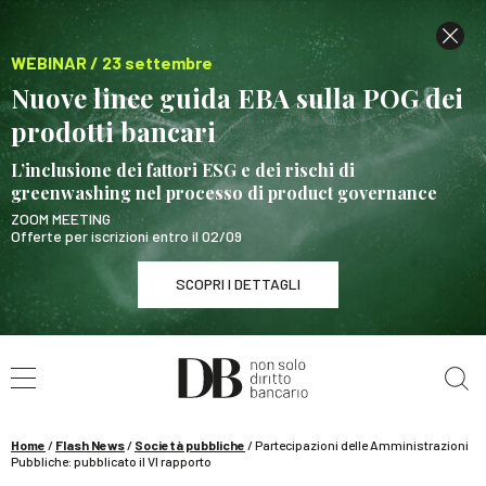
WEBINAR / 23 settembre
Nuove linee guida EBA sulla POG dei
prodotti bancari
L’inclusione dei fattori ESG e dei rischi di
greenwashing nel processo di product governance
ZOOM MEETING
Offerte per iscrizioni entro il 02/09
SCOPRI I DETTAGLI
Cerca nel sito
WEBINAR / 23 settembre
Nuove linee guida EBA sulla POG dei prodotti
bancari
Home
/
Flash News
/
Società pubbliche
/
Partecipazioni delle Amministrazioni
SCOPRI I DETTAGLI
Pubbliche: pubblicato il VI rapporto