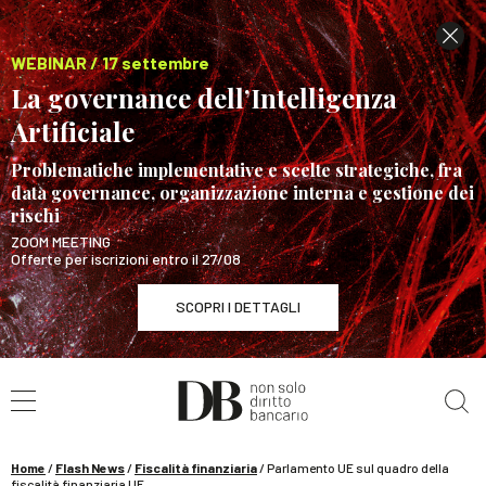
WEBINAR / 17 settembre
La governance dell’Intelligenza
Artificiale
Problematiche implementative e scelte strategiche, fra
data governance, organizzazione interna e gestione dei
rischi
ZOOM MEETING
Offerte per iscrizioni entro il 27/08
SCOPRI I DETTAGLI
Cerca nel sito
WEBINAR / 17 settembre
La governance dell’Intelligenza Artificiale
SCOPRI I DETTAGLI
Home
/
Flash News
/
Fiscalità finanziaria
/
Parlamento UE sul quadro della
fiscalità finanziaria UE