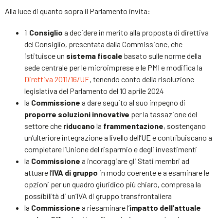
Alla luce di quanto sopra il Parlamento invita:
il
Consiglio
a decidere in merito alla proposta di direttiva
del Consiglio, presentata dalla Commissione, che
istituisce un
sistema fiscale
basato sulle norme della
sede centrale per le microimprese e le PMI e modifica la
Direttiva 2011/16/UE
, tenendo conto della risoluzione
legislativa del Parlamento del 10 aprile 2024
la
Commissione
a dare seguito al suo impegno di
proporre soluzioni innovative
per la tassazione del
settore che
riducano
la
frammentazione
, sostengano
un’ulteriore integrazione a livello dell’UE e contribuiscano a
completare l’Unione del risparmio e degli investimenti
la
Commissione
a incoraggiare gli Stati membri ad
attuare l’
IVA
di gruppo
in modo coerente e a esaminare le
opzioni per un quadro giuridico più chiaro, compresa la
possibilità di un’IVA di gruppo transfrontaliera
la
Commissione
a riesaminare l’
impatto dell’attuale