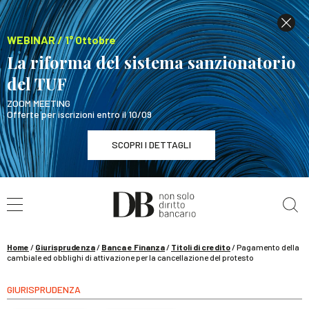
WEBINAR / 1° Ottobre
La riforma del sistema sanzionatorio
del TUF
ZOOM MEETING
Offerte per iscrizioni entro il 10/09
SCOPRI I DETTAGLI
Cerca nel sito
WEBINAR / 1° Ottobre
La riforma del sistema sanzionatorio del TUF
SCOPRI I DETTAGLI
Home
/
Giurisprudenza
/
Banca e Finanza
/
Titoli di credito
/
Pagamento della
cambiale ed obblighi di attivazione per la cancellazione del protesto
GIURISPRUDENZA