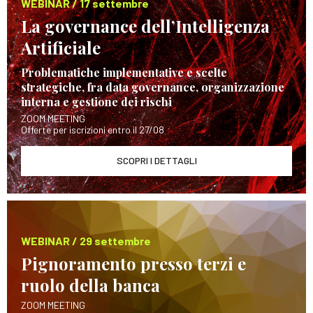
WEBINAR / 17 settembre
La governance dell’Intelligenza
Artificiale
Problematiche implementative e scelte
strategiche, fra data governance, organizzazione
interna e gestione dei rischi
ZOOM MEETING
Offerte per iscrizioni entro il 27/08
SCOPRI I DETTAGLI
WEBINAR / 29 settembre
Pignoramento presso terzi e
ruolo della banca
ZOOM MEETING