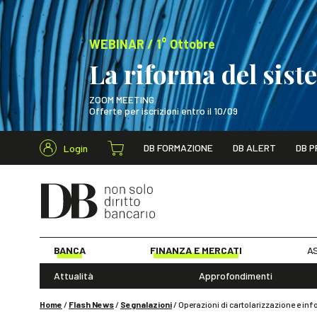
WEBINAR / 1° Ottobre
La riforma del sis
ZOOM MEETING
Offerte per iscrizioni entro il 10/09
Cerca nel s
DB FORMAZIONE
DB ALERT
DB P
Login
WEBINAR / 1° Ot
BANCA
FINANZA E MERCATI
AS
Attualità
Approfondimenti
Home
/
Flash News
/
Segnalazioni
/
Operazioni di cartolarizzazione e info