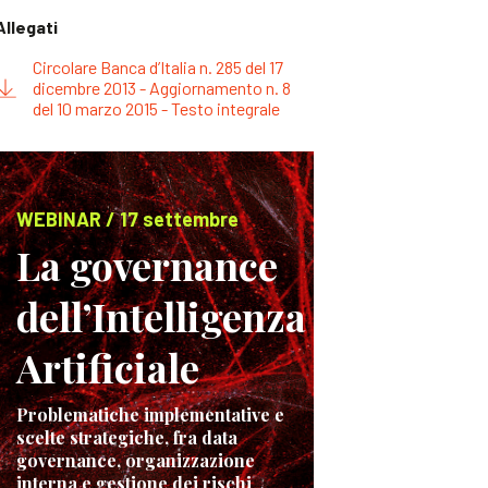
Allegati
Circolare Banca d’Italia n. 285 del 17
dicembre 2013 - Aggiornamento n. 8
del 10 marzo 2015 - Testo integrale
WEBINAR / 17 settembre
La governance
dell’Intelligenza
Artificiale
Problematiche implementative e
scelte strategiche, fra data
governance, organizzazione
interna e gestione dei rischi