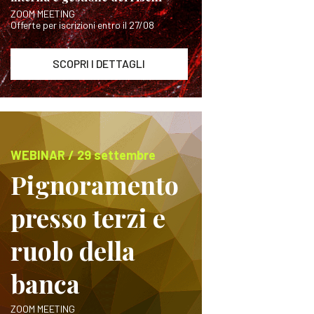
ZOOM MEETING
Offerte per iscrizioni entro il 27/08
SCOPRI I DETTAGLI
WEBINAR / 29 settembre
Pignoramento
presso terzi e
ruolo della
banca
ZOOM MEETING