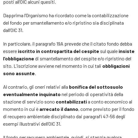
posti all’OIC alcuni quesiti.
Dapprima l’Organismo ha ricordato come la contabilizzazione
del fondo per smantellamento e/o ripristino sia disciplinata
dall’OIC 31.
In particolare, il paragrafo 19A prevede che il citato fondo debba
essere
iscritto in contropartita del cespite
sul quale
insiste
l’obbligazione
di smantellamento del cespite e/o ripristino del
sito. L’iscrizione avviene nel momento in cui tali
obbligazioni
sono assunte
.
Al contrario, gli oneri relativi alla
bonifica del sottosuolo
eventualmente inquinato
nel periodo di operatività della
stazione di servizio sono
contabilizzati
a conto economico al
momento in cui è
arrecato il danno
, come previsto per il fondo
di recupero ambientale disciplinato dai paragrafi 47-56 degli
esempi illustrativi dell’OIC 31.
Il fondo per recupero ambientale, quindi, si stanzia qualora