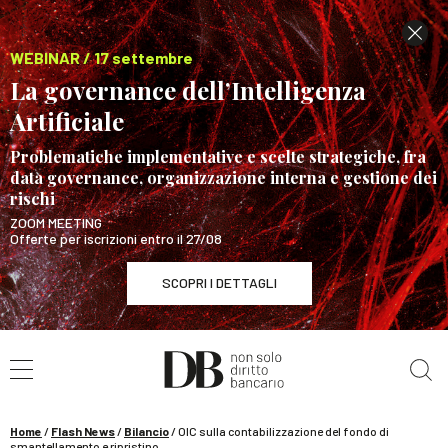
WEBINAR / 17 settembre
La governance dell’Intelligenza
Artificiale
Problematiche implementative e scelte strategiche, fra
data governance, organizzazione interna e gestione dei
rischi
ZOOM MEETING
Offerte per iscrizioni entro il 27/08
SCOPRI I DETTAGLI
Cerca nel sito
WEBINAR / 17 settembre
La governance dell’Intelligenza Artificiale
SCOPRI I DETTAGLI
Home
/
Flash News
/
Bilancio
/
OIC sulla contabilizzazione del fondo di
smantellamento e ripristino