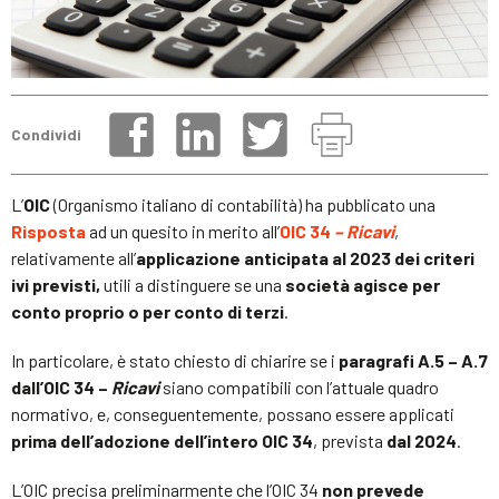
Condividi
L’
OIC
(Organismo italiano di contabilità) ha pubblicato una
Risposta
ad un quesito in merito all’
OIC 34
– Ricavi
,
relativamente all’
applicazione anticipata al 2023 dei criteri
ivi previsti,
utili a distinguere se una
società agisce per
conto proprio o per conto di terzi
.
In particolare, è stato chiesto di chiarire se i
paragrafi A.5 – A.7
dall’OIC 34 –
Ricavi
siano compatibili con l’attuale quadro
normativo, e, conseguentemente, possano essere applicati
prima dell’adozione dell’intero OIC 34
, prevista
dal 2024
.
L’OIC precisa preliminarmente che l’OIC 34
non prevede