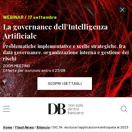
WEBINAR / 17 settembre
La governance dell’Intelligenza
Artificiale
Problematiche implementative e scelte strategiche, fra
data governance, organizzazione interna e gestione dei
rischi
ZOOM MEETING
Offerte per iscrizioni entro il 27/08
SCOPRI I DETTAGLI
Cerca nel sito
WEBINAR / 17 settembre
La governance dell’Intelligenza Artificiale
SCOPRI I DETTAGLI
Home
/
Flash News
/
Bilancio
/
OIC 34: esclusa l’applicazione anticipata al 2023