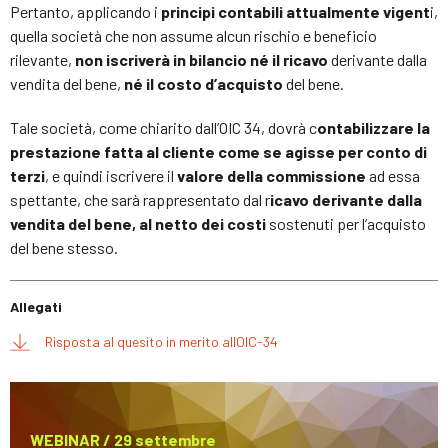
Pertanto, applicando i
principi contabili attualmente vigent
i,
quella società che non assume alcun rischio e beneficio
rilevante,
non iscriverà in bilancio né il ricavo
derivante dalla
vendita del bene,
né il costo d’acquisto
del bene.
Tale società, come chiarito dall’OIC 34, dovrà c
ontabilizzare la
prestazione fatta al cliente come se agisse per conto di
terzi
, e quindi iscrivere il
valore della commissione
ad essa
spettante, che sarà rappresentato dal r
icavo derivante dalla
vendita del bene, al netto dei costi
sostenuti per l’acquisto
del bene stesso.
Allegati
Risposta al quesito in merito allOIC-34
WEBINAR / 29 settembre