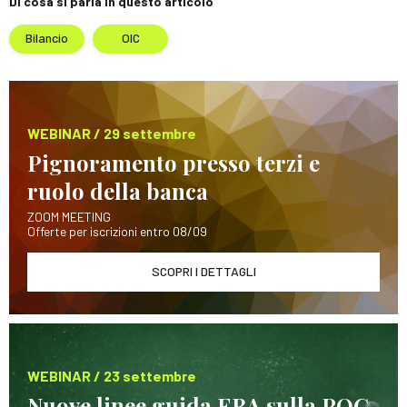
Di cosa si parla in questo articolo
Bilancio
OIC
WEBINAR / 29 settembre
Pignoramento presso terzi e
ruolo della banca
ZOOM MEETING
Offerte per iscrizioni entro 08/09
SCOPRI I DETTAGLI
WEBINAR / 23 settembre
Nuove linee guida EBA sulla POG