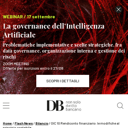
WEBINAR / 17 settembre
La governance dell’Intelligenza
Artificiale
Problematiche implementative e scelte strategiche, fra
data governance, organizzazione interna e gestione dei
rischi
ZOOM MEETING
Offerte per iscrizioni entro il 27/08
SCOPRI I DETTAGLI
Cerca nel sito
WEBINAR / 17 settembre
La governance dell’Intelligenza Artificiale
SCOPRI I DETTAGLI
Home
/
Flash News
/
Bilancio
/
OIC 10 Rendiconto finanziario: le modifiche al
principio contabile