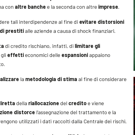
 ha con
altre banche
e la seconda con altre
imprese
.
ere tali interdipendenze al fine di
evitare
distorsioni
di prestiti
alle aziende a causa di shock finanziari.
ta
di credito rischiano, infatti, di
limitare gli
 gli
effetti
economici delle
espansioni
appaiono
to.
alizzare
la
metodologia di stima
al fine di considerare
iretta
della
riallocazione
del
credito
e viene
azione
distorce
l’assegnazione del trattamento e la
vengono utilizzati i dati raccolti dalla Centrale dei rischi.