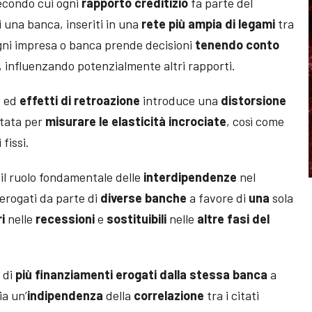
secondo cui ogni
rapporto creditizio
fa parte del
i una banca, inseriti in una
rete più ampia di legami
tra
ogni impresa o banca prende decisioni
tenendo conto
, influenzando potenzialmente altri rapporti.
à
ed
effetti di
retroazione
introduce una
distorsione
ntata per
misurare le elasticità incrociate
, così come
 fissi.
 il ruolo fondamentale delle
interdipendenze
nel
erogati da parte di
diverse banche
a favore di
una
sola
i
nelle
recessioni
e
sostituibili
nelle
altre fasi del
 di
più finanziamenti erogati dalla stessa banca
a
ia un’
indipendenza
della
correlazione
tra i citati