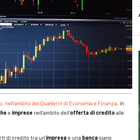
o, nell’ambito dei Quaderni di Economia e Finanza,
in
che
e
imprese
nell’ambito dell’
offerta di credito
alle
ti di credito tra un’
impresa
e una
banca
siano