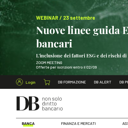
WEBINAR / 23 settembre
Nuove linee guida 
bancari
L’inclusione dei fattori ESG e dei rischi
ZOOM MEETING
Offerte per iscrizioni entro il 02/09
Cerca nel s
DB FORMAZIONE
DB ALERT
DB P
Login
WEBINAR / 23 settem
BANCA
FINANZA E MERCATI
AS