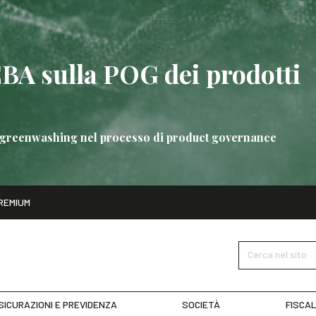
EBA sulla POG dei prodotti
 di greenwashing nel processo di product governance
ito
REMIUM
bre
Nuove linee guida EBA sulla POG dei prodotti bancari
SCOPRI 
Cerca nel sito
SICURAZIONI E PREVIDENZA
SOCIETÀ
FISCAL