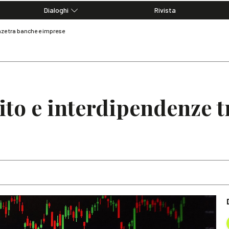
Dialoghi
Rivista
Dialoghi di Diritto dell'Economia
enze tra banche e imprese
Editoriali
Articoli
Note
dito e interdipendenze t