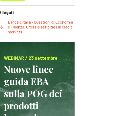
Allegati
Banca d'Italia - Questioni di Economia
e Finanza, Cross-elasticities in credit
markets
WEBINAR / 23 settembre
Nuove linee
guida EBA
sulla POG dei
prodotti