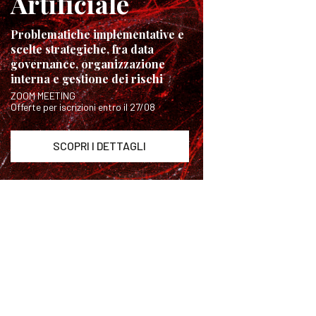
Artificiale
Problematiche implementative e
scelte strategiche, fra data
governance, organizzazione
interna e gestione dei rischi
ZOOM MEETING
Offerte per iscrizioni entro il 27/08
SCOPRI I DETTAGLI