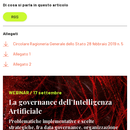
Di cosa si parla in questo articolo
RGS
Allegati
Circolare Ragioneria Generale dello Stato 28 febbraio 2019 n. 5
Allegato 1
Allegato 2
WEBINAR / 17 settembre
La governance dell’Intelligenza
Artificiale
Problematiche implementative e scelte
strategiche, fra data governance, organizzazione