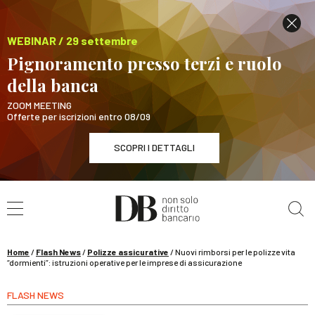
WEBINAR / 29 settembre
Pignoramento presso terzi e ruolo
della banca
ZOOM MEETING
Offerte per iscrizioni entro 08/09
SCOPRI I DETTAGLI
Cerca nel sito
WEBINAR / 29 settembre
Pignoramento presso terzi e ruolo della banca
SCOPRI I DETTAGLI
Home
/
Flash News
/
Polizze assicurative
/
Nuovi rimborsi per le polizze vita
“dormienti”: istruzioni operative per le imprese di assicurazione
FLASH NEWS