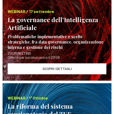
WEBINAR / 17 settembre
La governance dell’Intelligenza
Artificiale
Problematiche implementative e scelte
strategiche, fra data governance, organizzazione
interna e gestione dei rischi
ZOOM MEETING
Offerte per iscrizioni entro il 27/08
SCOPRI I DETTAGLI
WEBINAR / 1° Ottobre
La riforma del sistema
sanzionatorio del TUF