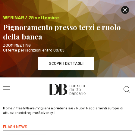
WEBINAR / 29 settembre
Pignoramento presso terzi e ruolo
della banca
ZOOM MEETING
Offerte per iscrizioni entro 08/09
SCOPRI I DETTAGLI
Cerca nel sito
WEBINAR / 29 settembre
Pignoramento presso terzi e ruolo della banca
SCOPRI I DETTAGLI
Home
/
Flash News
/
Vigilanza prudenziale
/
Nuovi Regolamenti europei di
attuazione del regime Solvency II
FLASH NEWS