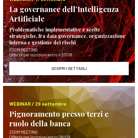
La governance dell’Intelligenza
Artificiale
Problematiche implementative e scelte
strategiche, fra data governance, organizzazione
interna e gestione dei rischi
ZOOM MEETING
Offerte per iscrizioni entro il 27/08
SCOPRI I DETTAGLI
WEBINAR / 29 settembre
Pignoramento presso terzi e
ruolo della banca
ZOOM MEETING
Offerte per iscrizioni entro 08/09