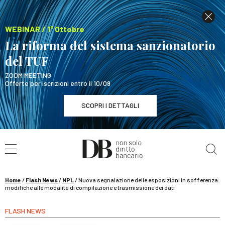
WEBINAR / 1° Ottobre
La riforma del sistema sanzionatorio
del TUF
ZOOM MEETING
Offerte per iscrizioni entro il 10/09
SCOPRI I DETTAGLI
Cerca nel sito
WEBINAR / 1° Ottobre
La riforma del sistema sanzionatorio del TUF
SCOPRI I DETTAGLI
Home
/
Flash News
/
NPL
/
Nuova segnalazione delle esposizioni in sofferenza:
modifiche alle modalità di compilazione e trasmissione dei dati
FLASH NEWS