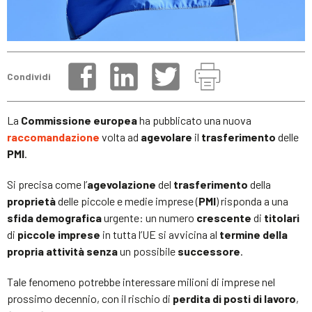
Condividi
La
Commissione europea
ha pubblicato una nuova
raccomandazione
volta ad
agevolare
il
trasferimento
delle
PMI
.
Si precisa come l’
agevolazione
del
trasferimento
della
proprietà
delle piccole e medie imprese (
PMI
) risponda a una
sfida demografica
urgente: un numero
crescente
di
titolari
di
piccole imprese
in tutta l’UE si avvicina al
termine della
propria attività senza
un possibile
successore
.
Tale fenomeno potrebbe interessare milioni di imprese nel
prossimo decennio, con il rischio di
perdita di posti di lavoro
,