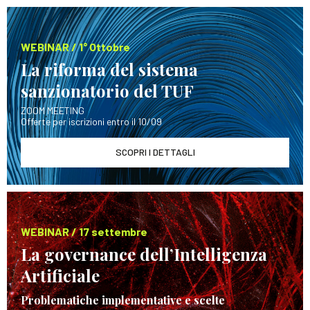
WEBINAR / 1° Ottobre
La riforma del sistema
sanzionatorio del TUF
ZOOM MEETING
Offerte per iscrizioni entro il 10/09
SCOPRI I DETTAGLI
WEBINAR / 17 settembre
La governance dell’Intelligenza
Artificiale
Problematiche implementative e scelte