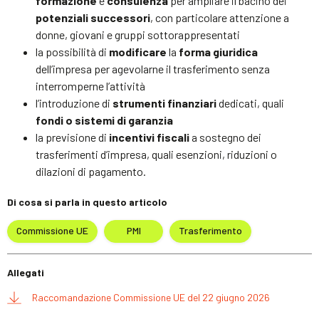
formazione
e
consulenza
per ampliare il bacino dei
potenziali successori
, con particolare attenzione a
donne, giovani e gruppi sottorappresentati
la possibilità di
modificare
la
forma giuridica
dell’impresa per agevolarne il trasferimento senza
interromperne l’attività
l’introduzione di
strumenti finanziari
dedicati, quali
fondi o sistemi di garanzia
la previsione di
incentivi fiscali
a sostegno dei
trasferimenti d’impresa, quali esenzioni, riduzioni o
dilazioni di pagamento.
Di cosa si parla in questo articolo
Commissione UE
PMI
Trasferimento
Allegati
Raccomandazione Commissione UE del 22 giugno 2026