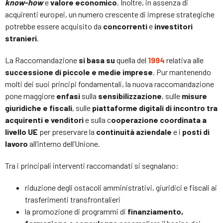
know-how
e
valore economico
. Inoltre, in assenza di
acquirenti europei, un numero crescente di imprese strategiche
potrebbe essere acquisito da
concorrenti
e
investitori
stranieri
.
La Raccomandazione
si basa su
quella del
1994
relativa alle
successione di piccole e medie imprese
. Pur mantenendo
molti dei suoi principi fondamentali, la nuova raccomandazione
pone maggiore
enfasi
sulla
sensibilizzazione
, sulle
misure
giuridiche e fiscali
, sulle
piattaforme digitali di incontro tra
acquirenti e venditori
e sulla c
ooperazione coordinata a
livello UE
per preservare la
continuità aziendale
e i
posti di
lavoro
all’interno dell’Unione.
Tra i principali interventi raccomandati si segnalano:
riduzione degli ostacoli amministrativi, giuridici e fiscali ai
trasferimenti transfrontalieri
la promozione di programmi di
finanziamento,