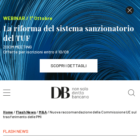
WEBINAR / 1° Ottobre
La riforma del sistema sanzionatorio
del TUF
ZOOM MEETING
Offerte per iscrizioni entro il 10/09
SCOPRI I DETTAGLI
Cerca nel sito
WEBINAR / 1° Ottobre
La riforma del sistema sanzionatorio del TUF
SCOPRI I DETTAGLI
Home
/
Flash News
/
M&A
/
Nuova raccomandazione della Commissione UE sul
trasferimento delle PMI
FLASH NEWS