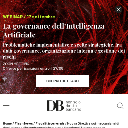
WEBINAR / 17 settembre
La governance dell’Intelligenza
Artificiale
Problematiche implementative e scelte strategiche, fra
data governance, organizzazione interna e gestione dei
rischi
ZOOM MEETING
Offerte per iscrizioni entro il 27/08
SCOPRI I DETTAGLI
Cerca nel sito
WEBINAR / 17 settembre
La governance dell’Intelligenza Artificiale
SCOPRI I DETTAGLI
Home
/
Flash News
/
Fiscalità generale
/
Nuova Direttiva sui meccanismi di
risoluzione delle controversie in materia fiscale nell’Unione europea