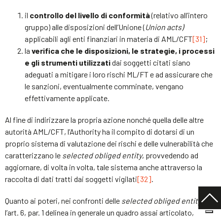
il
controllo del livello di conformità
(relativo all’intero
gruppo) alle disposizioni dell’Unione (
Union acts)
applicabili agli enti finanziari in materia di AML/CFT
[31]
;
la
verifica che le disposizioni, le strategie, i processi
e gli strumenti utilizzati
dai soggetti citati siano
adeguati a mitigare i loro rischi ML/FT e ad assicurare che
le sanzioni, eventualmente comminate, vengano
effettivamente applicate.
Al fine di indirizzare la propria azione nonché quella delle altre
autorità AML/CFT, l’Authority ha il compito di dotarsi di un
proprio sistema di valutazione dei rischi e delle vulnerabilità che
caratterizzano le
selected obliged entity
, provvedendo ad
aggiornare, di volta in volta, tale sistema anche attraverso la
raccolta di dati tratti dai soggetti vigilati
[32]
.
Quanto ai poteri, nei confronti delle
selected obliged entity
,
l’art. 6, par. 1 delinea in generale un quadro assai articolato,