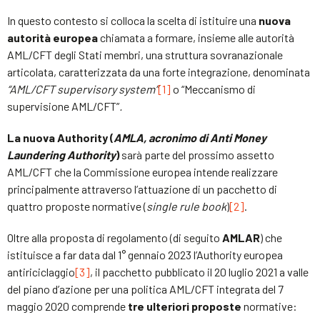
In questo contesto si colloca la scelta di istituire una
nuova
autorità europea
chiamata a formare, insieme alle autorità
AML/CFT degli Stati membri, una struttura sovranazionale
articolata, caratterizzata da una forte integrazione, denominata
“
AML/CFT supervisory system”
[1]
o “Meccanismo di
supervisione AML/CFT”
.
La nuova Authority (
AMLA
,
acronimo di
Anti Money
Laundering Authority
)
sarà parte del prossimo assetto
AML/CFT che la Commissione europea intende realizzare
principalmente attraverso l’attuazione di un pacchetto di
quattro proposte normative (
single rule book
)
[2]
.
Oltre alla proposta di regolamento (di seguito
AMLAR
) che
istituisce a far data dal 1° gennaio 2023 l’Authority europea
antiriciclaggio
[3]
, il pacchetto pubblicato il 20 luglio 2021 a valle
del piano d’azione per una politica AML/CFT integrata del 7
maggio 2020 comprende
tre ulteriori proposte
normative: