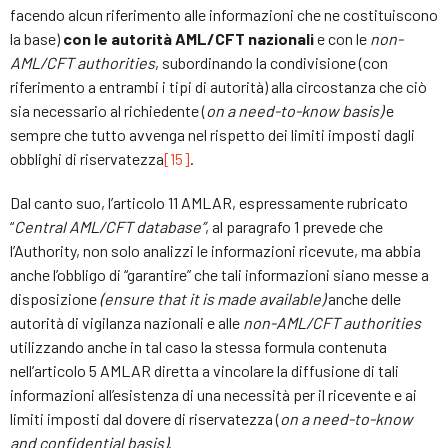
facendo alcun riferimento alle informazioni che ne costituiscono
la base)
con le autorità AML/CFT nazionali
e con le
non-
AML/CFT authorities
, subordinando la condivisione (con
riferimento a entrambi i tipi di autorità) alla circostanza che ciò
sia necessario al richiedente (
on a need-to-know basis)
e
sempre che tutto avvenga nel rispetto dei limiti imposti dagli
obblighi di riservatezza
[15]
.
Dal canto suo, l’articolo 11 AMLAR, espressamente rubricato
“
Central AML/CFT database”
, al paragrafo 1 prevede che
l’Authority, non solo analizzi le informazioni ricevute, ma abbia
anche l’obbligo di “garantire” che tali informazioni siano messe a
disposizione
(
ensure that it is made available)
anche delle
autorità di vigilanza nazionali e alle
non-AML/CFT authorities
utilizzando anche in tal caso la stessa formula contenuta
nell’articolo 5 AMLAR diretta a vincolare la diffusione di tali
informazioni all’esistenza di una necessità per il ricevente e ai
limiti imposti dal dovere di riservatezza (
on a need-to-know
and confidential basis)
.