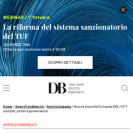
WEBINAR / 1° Ottobre
La riforma del sistema sanzionatorio
del TUF
ZOOM MEETING
Offerte per iscrizioni entro il 10/09
SCOPRI I DETTAGLI
Cerca nel sito
WEBINAR / 1° Ottobre
La riforma del sistema sanzionatorio del TUF
SCOPRI I DETTAGLI
Home
/
Approfondimenti
/
Antiriciclaggio
/
Nuova Autorità Europea AML/CFT:
compiti, poteri e governance
APPROFONDIMENTI