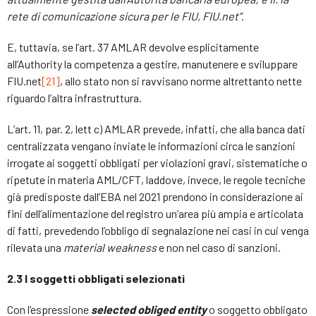
rete di comunicazione sicura per le FIU, FIU.net”
.
E, tuttavia, se l’art. 37 AMLAR devolve esplicitamente
all’Authority la competenza a gestire, manutenere e sviluppare
FIU.net
[21]
, allo stato non si ravvisano norme altrettanto nette
riguardo l’altra infrastruttura.
L’art. 11, par. 2, lett c) AMLAR prevede, infatti, che alla banca dati
centralizzata vengano inviate le informazioni circa le sanzioni
irrogate ai soggetti obbligati per violazioni gravi, sistematiche o
ripetute in materia AML/CFT, laddove, invece, le regole tecniche
già predisposte dall’EBA nel 2021 prendono in considerazione ai
fini dell’alimentazione del registro un’area più ampia e articolata
di fatti, prevedendo l’obbligo di segnalazione nei casi in cui venga
rilevata una
material weakness
e non nel caso di sanzioni.
2.3 I soggetti obbligati selezionati
Con l’espressione
selected obliged entity
o soggetto obbligato