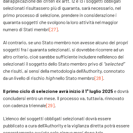
dall’applicazione dei criteri ex artt. 12 e 13 i soggetti obbligati
selezionati risultassero più di quaranta, sarà necessario, nel
primo processo di selezione, prendere in considerazione i
quaranta soggetti che svolgono la loro attività nel maggior
numero di Stati membri
[27]
.
Al contrario, se uno Stato membro non avesse alcuno dei propri
soggetti fra i quaranta selezionati, si dovrebbe ricorrere ad un
altro criterio, cioè sarebbe sufficiente includere nell’elenco dei
selezionati il soggetto dello Stato membro privo di
“selected”
che risulti, ai sensi della metodologia dell’Authority, connotato
da un livello di rischio
high
nello Stato membro
[28]
.
Il primo ciclo di selezione avrà inizio il 1° luglio 2025
e dovrà
concludersi entro un mese. Il processo va, tuttavia, rinnovato
con cadenza triennale
[29]
.
L’elenco dei soggetti obbligati selezionati dovrà essere
pubblicato a cura dell’Authority e la vigilanza diretta potrà essere
concretamente avviata solo cinque mesi dopo tale