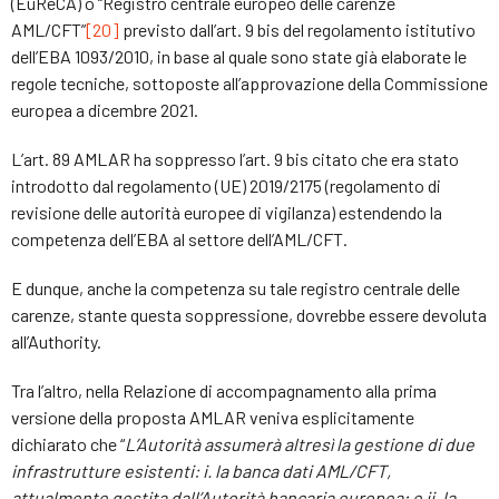
(EuReCA) o “Registro centrale europeo delle carenze
AML/CFT”
[20]
previsto dall’art. 9 bis del regolamento istitutivo
dell’EBA 1093/2010, in base al quale sono state già elaborate le
regole tecniche, sottoposte all’approvazione della Commissione
europea a dicembre 2021.
L’art. 89 AMLAR ha soppresso l’art. 9 bis citato che era stato
introdotto dal regolamento (UE) 2019/2175 (regolamento di
revisione delle autorità europee di vigilanza) estendendo la
competenza dell’EBA al settore dell’AML/CFT.
E dunque, anche la competenza su tale registro centrale delle
carenze, stante questa soppressione, dovrebbe essere devoluta
all’Authority.
Tra l’altro, nella Relazione di accompagnamento alla prima
versione della proposta AMLAR veniva esplicitamente
dichiarato che “
L’Autorità assumerà altresì la gestione di due
infrastrutture esistenti: i. la banca dati AML/CFT,
attualmente gestita dall’Autorità bancaria europea; e ii. la