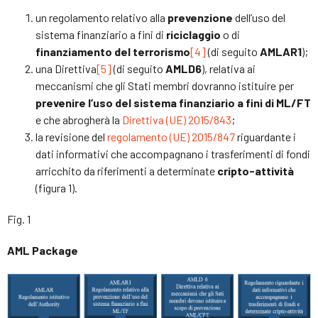
un regolamento relativo alla
prevenzione
dell’uso del
sistema finanziario a fini di
riciclaggio
o di
finanziamento del terrorismo
[4]
(di seguito
AMLAR1
);
una Direttiva
[5]
(di seguito
AMLD6
), relativa ai
meccanismi che gli Stati membri dovranno istituire per
prevenire l’uso del sistema finanziario a fini di ML/FT
e che abrogherà la
Direttiva (UE) 2015/843
;
la revisione del
regolamento (UE) 2015/847
riguardante i
dati informativi che accompagnano i trasferimenti di fondi
arricchito da riferimenti a determinate
cripto-attività
(figura 1).
Fig. 1
AML Package