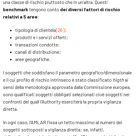
una classe di rischio piuttosto che in un’altra. Questi
benchmark
tengono conto
dei diversi fattori di rischio
relativi a 5 aree
:
tipologia di clientela
[26]
;
prodotti e i servizi offerti;
transazioni condotte;
canali di distribuzione;
aree geografiche.
I soggetti che soddisfano il parametro geografico/dimensionale
e il cui profilo di rischio intrinseco è stato classificato
higth
ai
sensi della metodologia approvata dalla Commissione europea,
sono qualificati soggetti obbligati selezionati cioè soggetti nei
confronti dei quali l’Authority eserciterà la propria vigilanza
diretta.
In ogni caso, l’AMLAR fissa un tetto massimo al numero dei
soggetti sottoposti a vigilanza diretta: se, infatti,