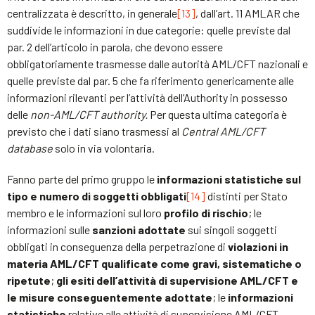
centralizzata è descritto, in generale
[13]
, dall’art. 11 AMLAR che
suddivide le informazioni in due categorie: quelle previste dal
par. 2 dell’articolo in parola, che devono essere
obbligatoriamente trasmesse dalle autorità AML/CFT nazionali e
quelle previste dal par. 5 che fa riferimento genericamente alle
informazioni rilevanti per l’attività dell’Authority in possesso
delle
non-AML/CFT authority.
Per questa ultima categoria è
previsto che i dati siano trasmessi al
Central AML/CFT
database
solo in via volontaria.
Fanno parte del primo gruppo le
informazioni statistiche sul
tipo e numero di soggetti obbligati
[14]
distinti per Stato
membro e le informazioni sul loro
profilo di rischio
; le
informazioni sulle
sanzioni adottate
sui singoli soggetti
obbligati in conseguenza della perpetrazione di
violazioni in
materia AML/CFT qualificate come gravi, sistematiche o
ripetute
;
gli esiti dell’attività di supervisione AML/CFT
e
le misure conseguentemente adottate
; le
informazioni
statistiche
relative alle attività di supervisione AML/CFT